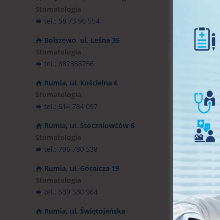
Stomatologia
tel.: 58 73 96 554
Bolszewo, ul. Leśna 35
Stomatologia
tel.: 882358756
Rumia, ul. Kościelna 6
Stomatologia
tel.: 514 784 097
Rumia, ul. Stoczniowców 6
Stomatologia
tel.: 796 780 538
Rumia, ul. Górnicza 19
Stomatologia
tel.: 539 530 964
Rumia, ul. Świętojańska