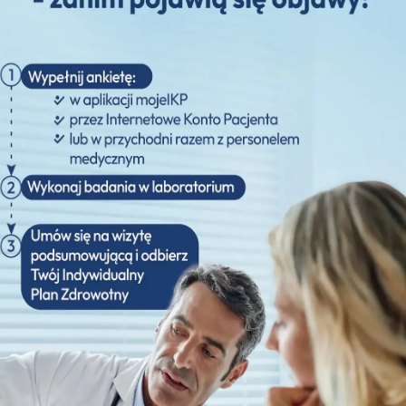
Psychiatria
(5 maja 2025)
Ortopedia
(5 maja 2025)
Neurologia
(5 maja 2025)
Kolonoskopia
(5 maja 2025)
Kardiologia
(5 maja 2025)
Ginekologia
(5 maja 2025)
Gastroskopia
(5 maja 2025)
Dermatologia
(5 maja 2025)
Chirurgia stomatologiczna
(5 maja 2025)
Chirurgia
(5 maja 2025)
Alergologia
(5 maja 2025)
Ośrodki Środowiskowej Opieki Psychologicznej i Psychoterapeut
Usługi
(24 kwietnia 2025)