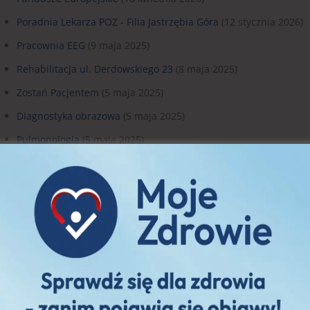
Poradnia Lekarza POZ - Filia Jastrzębia Góra
(12 stycznia 2026)
Pracownia EEG
(9 maja 2025)
Rehabilitacja ul. Derdowskiego 23
(8 maja 2025)
Zostań Pacjentem
(5 maja 2025)
Diagnostyka obrazowa
(5 maja 2025)
Pulmonologia
(5 maja 2025)
Urologia
(5 maja 2025)
Reumatologia
(5 maja 2025)
Okulistyka
(5 maja 2025)
Nocna i świąteczna opieka zdrowotna
(5 maja 2025)
Mammografia
(5 maja 2025)
Rehabilitacja
(5 maja 2025)
Protetyka stomatologiczna
(5 maja 2025)