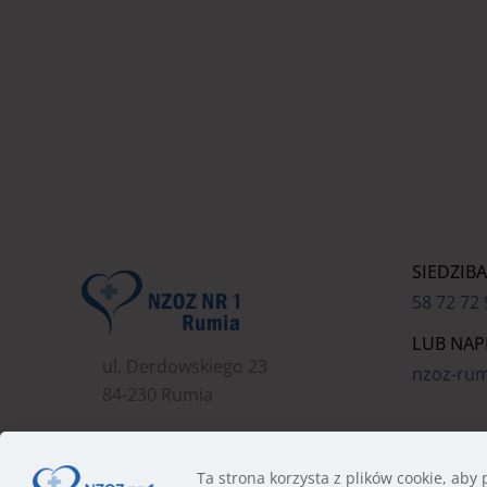
SIEDZIBA
58 72 72
LUB NAPI
ul. Derdowskiego 23
nzoz-ru
84-230 Rumia
Ta strona korzysta z plików cookie, aby