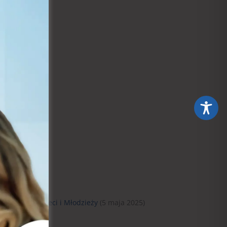
ycznej dla Dzieci i Młodzieży
(5 maja 2025)