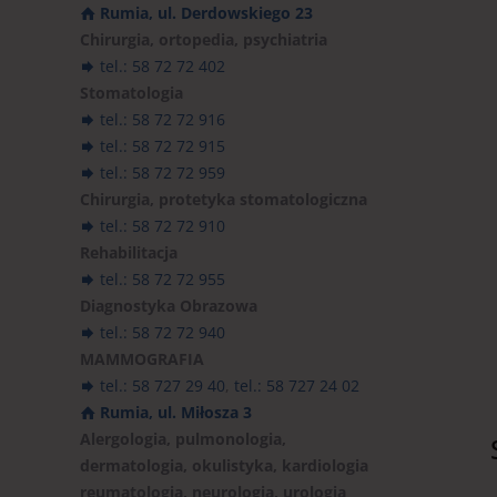
Rumia, ul. Derdowskiego 23
Chirurgia, ortopedia, psychiatria
tel.: 58 72 72 402
Stomatologia
tel.: 58 72 72 916
tel.: 58 72 72 915
tel.: 58 72 72 959
Chirurgia, protetyka stomatologiczna
tel.: 58 72 72 910
Rehabilitacja
tel.: 58 72 72 955
Diagnostyka Obrazowa
tel.: 58 72 72 940
MAMMOGRAFIA
tel.: 58 727 29 40
,
tel.: 58 727 24 02
Rumia, ul. Miłosza 3
Alergologia, pulmonologia,
dermatologia, okulistyka, kardiologia
reumatologia, neurologia, urologia