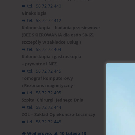
tel.: 58 72 72 440
Ginekologia
tel.: 58 72 72 412
Kolonoskopia – badania przesiewowe
(BEZ SKIEROWANIA dla osób 50-65,
szczegóły w zakładce Usługi)
tel.: 58 72 72 404
Kolonoskopia i gastroskopia
– prywatne i NFZ
tel.: 58 72 72 445
Tomograf komputerowy
i Rezonans magnetyczny
tel.: 58 72 72 405
Szpital Chirurgii Jednego Dnia
tel.: 58 72 72 444
ZOL – Zakład Opiekuńczo-Leczniczy
tel.: 58 72 72 448
Wejherowo, ul. 10 Lutego 13