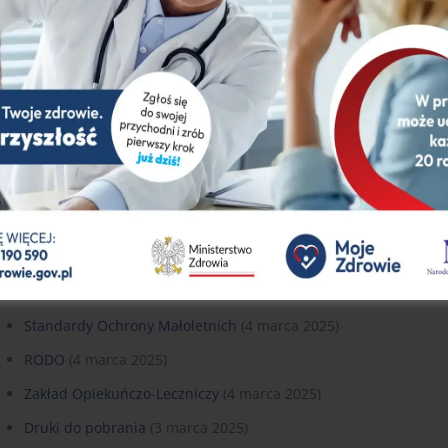
Oddział Chirurgii Jednego Dnia ul. Miłosza 3
(21 marca 2025)
Medycyna pracy
(21 marca 2025)
Stomatologia
(21 marca 2025)
Poradnie specjalistyczne ul. Derdowskiego 23
(21 marca 2025)
Poradnie specjalistyczne ul. Miłosza 3
(21 marca 2025)
Nasze ośrodki
(21 marca 2025)
Podstawowa Opieka Zdrowotna ul. Derdowskiego 24
(21 marca
Mapa serwisu
(17 marca 2025)
NZOZ nr 1 Rumia
(13 marca 2025)
Standardy Ochrony Małoletnich
(4 marca 2025)
RODO
(4 marca 2025)
Zakład Opiekuńczo-Leczniczy
(4 marca 2025)
Druki do pobrania
(3 marca 2025)