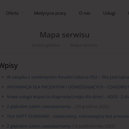
Oferta
Medycyna pracy
O nas
Usługi
Mapa serwisu
Strona główna
Mapa serwisu
Wpisy
W związku z zamknięciem Poradni Lekarza POZ – filia Jastrzębi
INFORMACJA DLA PACJENTÓW I ODWIEDZAJĄCYCH - CZASOWO
Nowa usługa wsparcia diagnostycznego dla dzieci - ADOS -2 
Z głębokim żalem zawiadamiamy...
(29 grudnia 2025)
Test NIFTY STANDARD - nowoczesny, nieinwazyjny test prenatal
Z głębokim żalem zawiadamiamy
(14 października 2025)