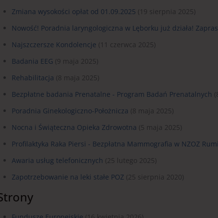
Zmiana wysokości opłat od 01.09.2025
(19 sierpnia 2025)
Nowość! Poradnia laryngologiczna w Lęborku już działa! Zapra
Najszczersze Kondolencje
(11 czerwca 2025)
Badania EEG
(9 maja 2025)
Rehabilitacja
(8 maja 2025)
Bezpłatne badania Prenatalne - Program Badań Prenatalnych
(
Poradnia Ginekologiczno-Położnicza
(8 maja 2025)
Nocna i Świąteczna Opieka Zdrowotna
(5 maja 2025)
Profilaktyka Raka Piersi - Bezpłatna Mammografia w NZOZ Rum
Awaria usług telefonicznych
(25 lutego 2025)
Zapotrzebowanie na leki stałe POZ
(25 sierpnia 2020)
Strony
Fundusze Europejskie
(16 kwietnia 2026)