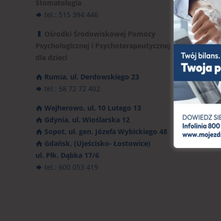
Stomatologia
tel.: 515 394 446
Ośrodki Środowiskowej Pomocy
Psychologicznej i Psychoterapeutycznej
dla dzieci
Rumia, ul. Derdowskiego 23
tel.: 58 72 72 402
Wejherowo, ul. 10 Lutego 13
Gdynia, ul. Wioślarska 12
Sopot, ul. gen. Józefa Wybickiego 48
Gdańsk, (Ujeścisko- Łostowice)
ul. Płk. Dąbka 17/6
tel.: 600 053 419