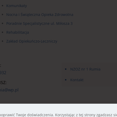
Komunikaty
Nocna i Świąteczna Opieka Zdrowotna
Poradnie Specjalistyczne ul. Miłosza 3
Rehabilitacja
Zakład Opiekuńczo-Leczniczy
:
NZOZ nr 1 Rumia
 932
Kontakt
SZ:
mia@wp.pl
 poprawić Twoje doświadczenia. Korzystając z tej strony zgadzasz si