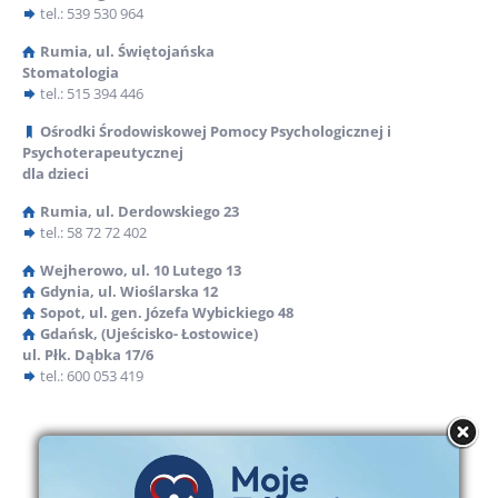
tel.: 539 530 964
lek. med. Dorota Olszewska, absolwentka Wydziału
Lekarskiego Akademii Medycznej w Gdańsku, lekarz med.
Rumia, ul. Świętojańska
rodzinnej, radioterapii onkologicznej st. 1
Stomatologia
tel.: 515 394 446
lek. med. Ewa Nogalska, absolwentka Wydziału
Lekarskiego Akademii Medycznej w Gdańsku, spec. med.
Ośrodki Środowiskowej Pomocy Psychologicznej i
rodzinnej
Psychoterapeutycznej
lek. med. Alicja Kulaszewicz-Kalinowska, absolwentka
dla dzieci
Wydziału Lekarskiego Akademii Medycznej w Gdańsku,
Rumia, ul. Derdowskiego 23
spec. chorób wewnętrznych, spec. hipertensjologii
tel.: 58 72 72 402
lek. med. Agata Orłowska, absolwentka Wydziału
Lekarskiego Akademii Medycznej w Gdańsku, spec. med.
Wejherowo, ul. 10 Lutego 13
rodzinnej
Gdynia, ul. Wioślarska 12
Sopot, ul. gen. Józefa Wybickiego 48
lek. med. Dorota Soczyńska, absolwentka Wydziału
Gdańsk, (Ujeścisko- Łostowice)
Lekarskiego Akademii Medycznej w Gdańsku, spec.
ul. Płk. Dąbka 17/6
chorób wewnętrznych
tel.: 600 053 419
lek. med. Małgorzata Budzińska, absolwentka Wydziału
Lekarskiego Akademii Medycznej w Gdańsku, spec.
pediatrii
lek. med. Marek Lemka, absolwent Wydziału Lekarskiego
Akademii Medycznej w Gdańsku, lekarz chorób