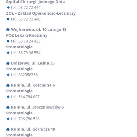
w przypadku dzieci – pediatra),
Szpital Chirurgii Jednego Dnia
tel.: 58 72 72 444
pielęgniarki podstawowej opieki zdrowotnej,
ZOL – Zakład Opiekuńczo-Leczniczy
położnej podstawowej opieki zdrowotnej (w przypadku
tel.: 58 72 72 448
kobiet).
Wejherowo, ul. 10 Lutego 13
Pobierz druk deklaracji:
POZ Lekarz Rodzinny
tel.: 58 78 24 433
deklaracja wyboru lekarza –
wybór lekarza
Stomatologia
tel.: 58 73 96 554
deklaracja wyboru pielęgniarki –
wybór pielęgniarki
Bolszewo, ul. Leśna 35
deklaracja wyboru położnej –
wybór położnej
Stomatologia
tel.: 882358756
Rumia, ul. Kościelna 6
PORADNIA LEKARZA PODSTAWOWEJ OPIEKI ZDROWOTNEJ –
Stomatologia
NZOZ NR 1 W RUMI
tel.: 514 784 097
lek. med. Ilona Bart-Chłopecka, absolwentka Wydziału
Rumia, ul. Stoczniowców 6
Lekarskiego Akademii Medycznej w Gdańsku, spec. med.
Stomatologia
rodzinnej
tel.: 796 780 538
lek. med. Izabella Kusznierska-Bieńkowska, absolwentka
wydziału Lekarskiego Akademii Medycznej w Gdańsku,
Rumia, ul. Górnicza 19
spec. med. rodzinnej
Stomatologia