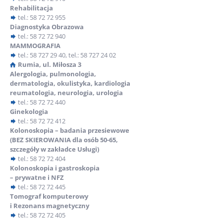
Rehabilitacja
Poradnia Lekarza POZ
tel.: 58 72 72 955
Diagnostyka Obrazowa
ul. Derdowskiego 24, 84-230 Rumia
tel.: 58 72 72 940
MAMMOGRAFIA
tel.: 58 72 72 401
tel.: 58 727 29 40
,
tel.: 58 727 24 02
Rumia, ul. Miłosza 3
Alergologia, pulmonologia,
dermatologia, okulistyka, kardiologia
Niepubliczny Zakład Opieki Zdrowotnej Nr 1 – Filia
reumatologia, neurologia, urologia
ul. 10 Lutego 13, 84-200 Wejherowo
tel.: 58 72 72 440
Ginekologia
tel.: 58 78 24 433
tel.: 58 72 72 412
Kolonoskopia – badania przesiewowe
Informacje ogólne:
(BEZ SKIEROWANIA dla osób 50-65,
szczegóły w zakładce Usługi)
Osoby ubezpieczone w Narodowym Funduszu Zdrowia
tel.: 58 72 72 404
zobowiązane są zgodnie z Zarządzeniem nr 42 Prezesa NFZ z
Kolonoskopia i gastroskopia
dnia 2 lipca 2007 do wypełnienia i złożenia odpowiedniego
– prywatne i NFZ
druku deklaracji wyboru w recepcji naszej placówki.
tel.: 58 72 72 445
Deklaracja wyboru dotyczy:
Tomograf komputerowy
i Rezonans magnetyczny
lekarza podstawowej opieki zdrowotnej (lekarz rodzinny,
tel.: 58 72 72 405