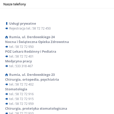
Nasze telefony
Podstawowa Opieka Zdrowotna
Usługi prywatne
Rejestracja
tel.: 58 72 72 450
Rumia, ul. Derdowskiego 24
Podstawowa Opieka Zdrowotna
Nocna i Świąteczna Opieka Zdrowotna
tel.: 58 72 72 950
ul. Derdowskiego 24
POZ Lekarz Rodzinny i Pediatra
tel.: 58 72 72 401
84-230 Rumia
Medycyna pracy
tel.: 533 318 467
tel.: 58 72 72 401
Rumia, ul. Derdowskiego 23
Chirurgia, ortopedia, psychiatria
tel.: 58 72 72 402
Nocna i Świąteczna Opieka Zdrowotna
tel.: 58 72 72 950
Stomatologia
tel.: 58 72 72 916
Gabinet Zabiegowy
tel.: 58 72 72 950
tel.: 58 72 72 915
tel.: 58 72 72 959
Poradnia dzieci zdrowych:
tel.: 58 72 72 938
Chirurgia, protetyka stomatologiczna
W ramach Podstawowej Opieki Zdrowotnej działają dwie
tel.: 58 72 72 910
placówki: