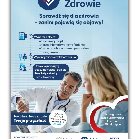
dziecięcych, spec. chorób płuc
lek. med. Leonia Perłowska, absolwentka Wydziału
Lekarskiego Akademii Medycznej w Gdańsku, lekarz
chorób dziecięcych
lek. med. Grzegorz Lipski, absolwent Wojskowej Akademii
Medycznej w Łodzi, lek. chorób dziecięcych, lek.
wojskowej medycyny morskiej, Dyrektor ds. medycznych
NZOZ Nr 1
PORADNIA LEKARZA PODSTAWOWEJ OPIEKI ZDROWOTNEJ NR
1 – FILIA W WEJHEROWIE
lek. med. Justyna Grzymkowska, absolwentka Wydziału
Lekarskiego Akademii Medycznej w Gdańsku, spec.
chorób wewnętrznych