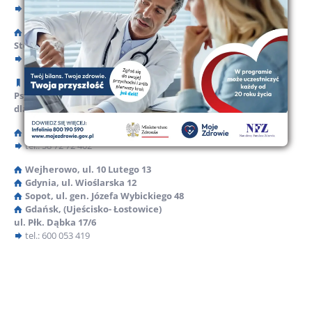
tel.: 539 530 964
Rumia, ul. Świętojańska
Stomatologia
tel.: 515 394 446
Ośrodki Środowiskowej Pomocy Psychologicznej i
Psychoterapeutycznej
dla dzieci
Rumia, ul. Derdowskiego 23
tel.: 58 72 72 402
Wejherowo, ul. 10 Lutego 13
Gdynia, ul. Wioślarska 12
Sopot, ul. gen. Józefa Wybickiego 48
Gdańsk, (Ujeścisko- Łostowice)
ul. Płk. Dąbka 17/6
tel.: 600 053 419