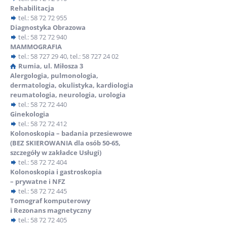
otoczeniu,
Rehabilitacja
tel.: 58 72 72 955
Diagnozę przeprowadzoną przez wykwalifikowanego
Diagnostyka Obrazowa
diagnostę,
tel.: 58 72 72 940
Diagnozę w oparciu o protokół obserwacji, który można
MAMMOGRAFIA
stosować już od 12. miesiąca życia dziecka.
tel.: 58 727 29 40
,
tel.: 58 727 24 02
Rumia, ul. Miłosza 3
Pomoc w lepszym zrozumieniu potrzeb dziecka
Alergologia, pulmonologia,
przystępną i transparentną cenę, która łączy wysoką jakość
dermatologia, okulistyka, kardiologia
diagnostyki z dbałością o rodzinny budżet
reumatologia, neurologia, urologia
tel.: 58 72 72 440
Dlaczego warto?
Ginekologia
tel.: 58 72 72 412
Wczesna diagnoza umożliwia szybkie rozpoczęcie
Kolonoskopia – badania przesiewowe
odpowiedniej terapii.
(BEZ SKIEROWANIA dla osób 50-65,
szczegóły w zakładce Usługi)
Otrzymujesz jasne wskazówki jak wspierać rozwój swojego
tel.: 58 72 72 404
dziecka w codziennym życiu
Kolonoskopia i gastroskopia
Zobacz nasz plakat informacyjny
– prywatne i NFZ
tel.: 58 72 72 445
znajdziesz w nim najważniejsze informację o objawach spektrum
Tomograf komputerowy
autyzmu. Jeśli zauważyłeś u swojego dziecka niepokojące objawy
i Rezonans magnetyczny
lub chcesz rozwiać wątpliwości, skontaktuj się z nami i umów
tel.: 58 72 72 405
diagnozę.