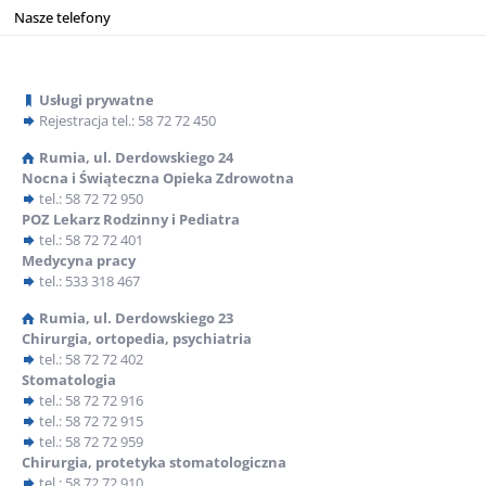
Nasze telefony
Nowa usługa wsparcia diagnostycznego dla dzieci
Usługi prywatne
– ADOS -2 diagnoza w kierunku spektrum
Rejestracja
tel.: 58 72 72 450
autyzmu
Rumia, ul. Derdowskiego 24
Nocna i Świąteczna Opieka Zdrowotna
tel.: 58 72 72 950
POZ Lekarz Rodzinny i Pediatra
tel.: 58 72 72 401
Medycyna pracy
tel.: 533 318 467
Rumia, ul. Derdowskiego 23
Pomagamy rodzicom w zrozumieniu dzieci
Chirurgia, ortopedia, psychiatria
tel.: 58 72 72 402
W naszej placówce oferujemy kompleksową diagnozę w
Stomatologia
kierunku spektrum autyzmu u dzieci, prowadzoną przez
tel.: 58 72 72 916
certyfikowanego diagnostę ADOS-2 - Aleksandrę Kanię.
tel.: 58 72 72 915
tel.: 58 72 72 959
Oferujemy:
Chirurgia, protetyka stomatologiczna
Profesjonalną diagnozę przeprowadzoną w przyjaznym
tel.: 58 72 72 910