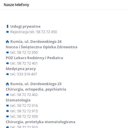
Nasze telefony
Informacje
Usługi prywatne
Rejestracja
tel.: 58 72 72 450
Rumia, ul. Derdowskiego 24
Nocna i Świąteczna Opieka Zdrowotna
8 stycznia 2026
tel.: 58 72 72 950
Nowa usługa wsparcia diagnostycznego dla dzieci –
POZ Lekarz Rodzinny i Pediatra
ADOS -2 diagnoza w kierunku spektrum autyzmu
tel.: 58 72 72 401
Medycyna pracy
tel.: 533 318 467
-
Czytaj dalej
Nowa
Rumia, ul. Derdowskiego 23
Chirurgia, ortopedia, psychiatria
usługa
tel.: 58 72 72 402
29 grudnia 2025
Stomatologia
wsparci
tel.: 58 72 72 916
Z głębokim żalem zawiadamiamy…
diagnos
tel.: 58 72 72 915
tel.: 58 72 72 959
Z głębokim żalem zawiadamiamy, że w dniu 25 grudnia zmarł
dla
Chirurgia, protetyka stomatologiczna
lekarz medycyny, specjalista ginekologii i położnictwa Mariusz
dzieci
tel.: 58 72 72 910
Sitarz. Pan Doktor przez ponad 15 lat współpracował w
[…]