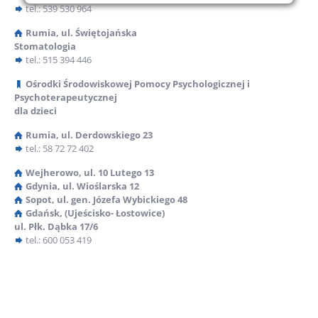
tel.: 539 530 964
Rumia, ul. Świętojańska
Stomatologia
tel.: 515 394 446
ul. Derdowskiego 23
Ośrodki Środowiskowej Pomocy Psychologicznej i
84-230 Rumia
Psychoterapeutycznej
dla dzieci
Rumia, ul. Derdowskiego 23
SIEDZIBA:
tel.: 58 72 72 402
58 72 72 932
Wejherowo, ul. 10 Lutego 13
Gdynia, ul. Wioślarska 12
LUB NAPISZ:
Sopot, ul. gen. Józefa Wybickiego 48
nzoz-rumia@wp.pl
Gdańsk, (Ujeścisko- Łostowice)
ul. Płk. Dąbka 17/6
tel.: 600 053 419
NZOZ nr 1 Rumia
Kontakt