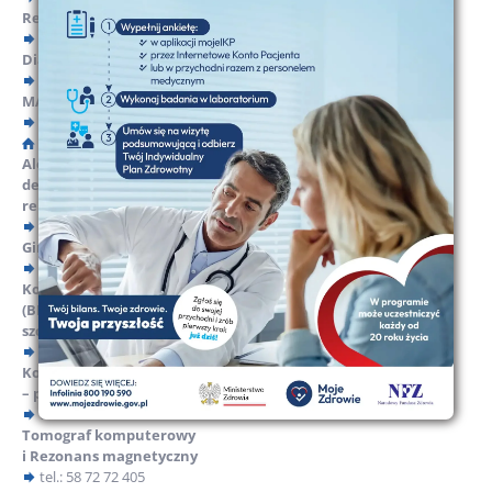
Rehabilitacja
tel.: 58 72 72 955
Diagnostyka Obrazowa
SIEDZIBA:
tel.: 58 72 72 940
58 72 72 932
MAMMOGRAFIA
tel.: 58 727 29 40
,
tel.: 58 727 24 02
LUB NAPISZ:
Rumia, ul. Miłosza 3
nzoz-rumia@wp.pl
Alergologia, pulmonologia,
dermatologia, okulistyka, kardiologia
reumatologia, neurologia, urologia
tel.: 58 72 72 440
Ginekologia
NZOZ nr 1 Rumia
tel.: 58 72 72 412
Kolonoskopia – badania przesiewowe
Kontakt
(BEZ SKIEROWANIA dla osób 50-65,
szczegóły w zakładce Usługi)
tel.: 58 72 72 404
Kolonoskopia i gastroskopia
– prywatne i NFZ
tel.: 58 72 72 445
Mapa serwisu
Tomograf komputerowy
i Rezonans magnetyczny
Polityka prywatności i cookies
tel.: 58 72 72 405